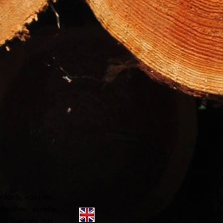
nfants, vous est
menthes, sariette,
est réservée aux