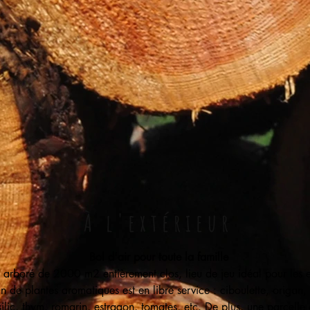
À l'extérieur
Bol d'air pour toute la famille
 arboré de 2000 m2 entièrement clos, lieu de jeu idéal pour les e
in de plantes aromatiques est en libre service : ciboulette, origan, 
ilic, thym, romarin, estragon, tomates, etc. De plus, une parcelle 