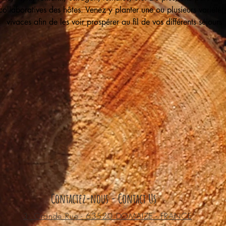
collaboratives des hôtes. Venez y planter une ou plusieurs variété(s
vivaces afin de les voir prospérer au fil de vos différents séjours.
Contactez-nous - Contact Us
3, Grande Rue - 63520 DOMAIZE - FRANCE