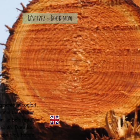
Réservez - Book now
ugmente le confort
ermet de stocker
n, le bois reste
santé. Dans les
 pour toi, habite