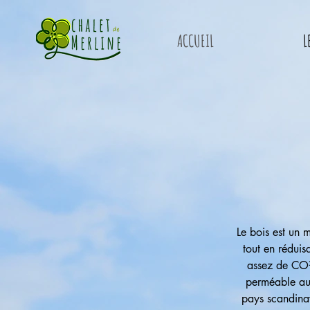
ACCUEIL
L
Le bois est un m
tout en réduis
assez de CO² 
perméable aux
pays scandinav