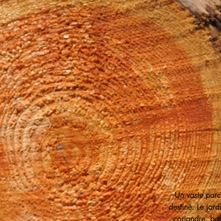
Un vaste parc
destiné. Le jard
coriandre, bas