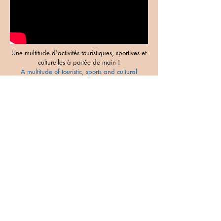
Une multitude d'activités touristiques, sportives et
culturelles à portée de main !
A multitude of touristic, sports and cultural
activities at hand!
En savoir plus - Find out more
Visitez l'intérieur
Visit the inside